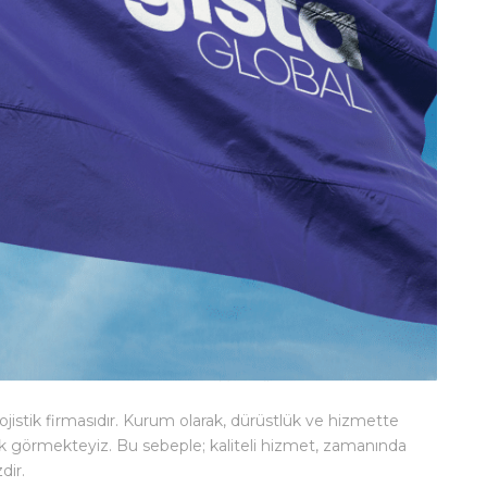
ojistik firmasıdır. Kurum olarak, dürüstlük ve hizmette
arak görmekteyiz. Bu sebeple; kaliteli hizmet, zamanında
dir.