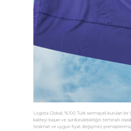
Logista Global; %100 Türk sermayeli kurulan bir l
kaliteyi başarı ve sürdürülebilirliğin teminatı ol
teslimat ve uygun fiyat değişmez prensiplerimiz